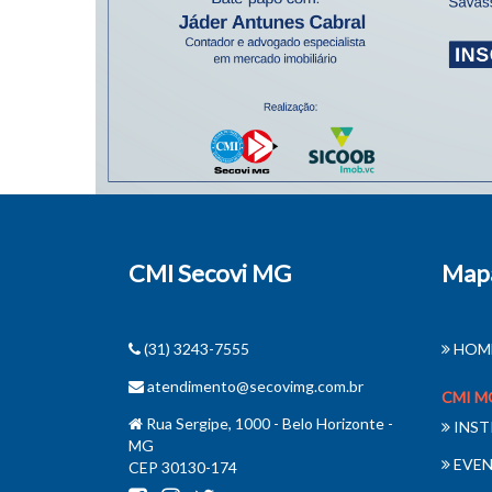
CMI Secovi MG
Mapa
(31) 3243-7555
HOM
atendimento@secovimg.com.br
CMI M
Rua Sergipe, 1000 - Belo Horizonte -
INST
MG
EVE
CEP 30130-174