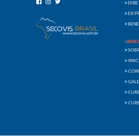
DIRE
EX P
BENE
UNISE
SOB
INSC
COR
GALE
CURS
CURS