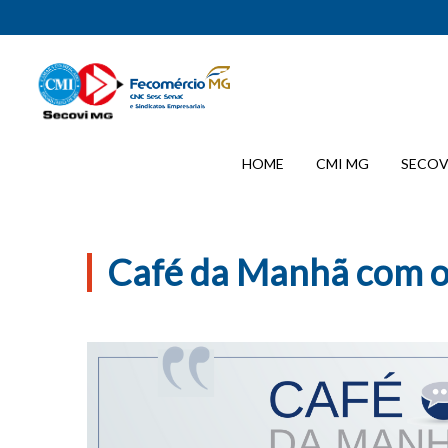
HOME
CMI MG
SECOV
Café da Manhã com 