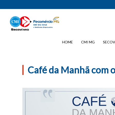
HOME
CMI MG
SECOV
Café da Manhã com 