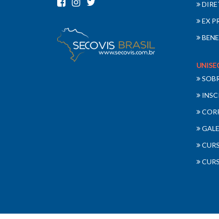
DIRE
EX P
BENE
UNISE
SOB
INSC
COR
GALE
CURS
CURS