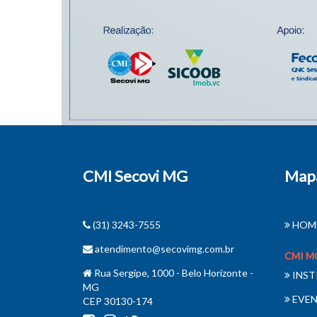
CMI Secovi MG
Mapa
(31) 3243-7555
HOM
atendimento@secovimg.com.br
CMI M
Rua Sergipe, 1000 - Belo Horizonte -
INST
MG
EVE
CEP 30130-174