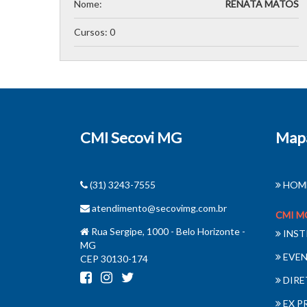
Nome:
RENATA MATOS
Cursos: 0
CMI Secovi MG
Mapa
(31) 3243-7555
HOM
atendimento@secovimg.com.br
CMI M
Rua Sergipe, 1000 - Belo Horizonte -
INST
MG
EVE
CEP 30130-174
DIRE
EX P